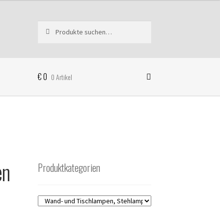
Suche
Suchen
nach:
€
0
0 Artikel
en
Produktkategorien