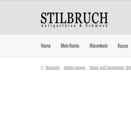
Zur
Zum
Navigation
Inhalt
springen
springen
Home
Mein Konto
Warenkorb
Kasse
Startseite
Antike Lampen
Wand- und Tischlampen, St