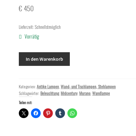
€
450
Lieferzeit:
Schnellstmöglich
Vorrätig
Midcentury
In den Warenkorb
Wandlampe
Italien
60er
Jahre
Kategorien:
Antike Lampen
,
Wand- und Tischlampen, Stehlampen
Schlagwörter:
Beleuchtung
,
Midcentury
,
Murano
,
Wandlampe
klein
Menge
Teilen mit: