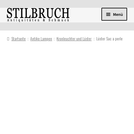
Zur
Zum
Menü
Navigation
Inhalt
springen
springen
Startseite
Antike Lampen
Kronleuchter und Lüster
Lüster Sac a perle