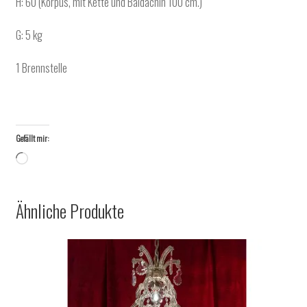
H: 60 (Korpus, mit Kette und Baldachin 100 cm.)
G: 5 kg
1 Brennstelle
Gefällt mir:
Wird
geladen …
Ähnliche Produkte