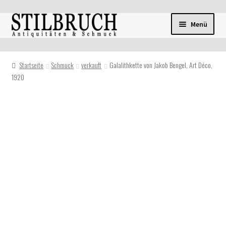
Zur
Zum
Menü
Navigation
Inhalt
springen
springen
Startseite
Schmuck
verkauft
Galalithkette von Jakob Bengel, Art Déco,
1920