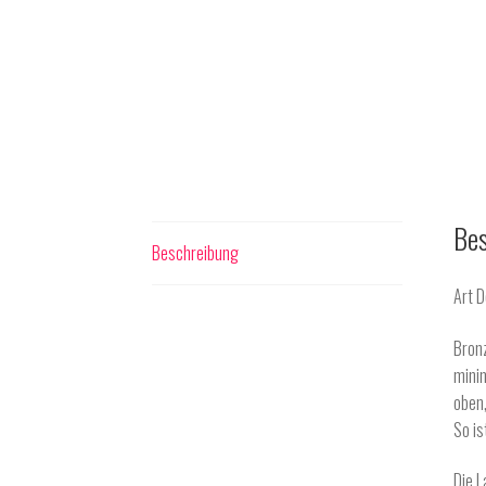
Bes
Beschreibung
Art 
Bronz
minim
oben,
So is
Die L