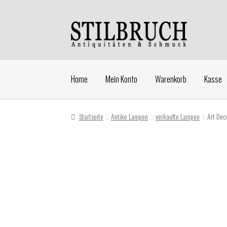
Zur
Zum
Navigation
Inhalt
springen
springen
Home
Mein Konto
Warenkorb
Kasse
Startseite
Antike Lampen
verkaufte Lampen
Art Dec