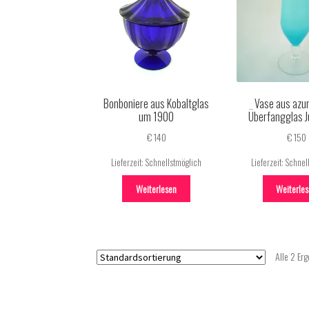
Bonboniere aus Kobaltglas
Vase aus azu
um 1900
Überfangglas J
€
140
€
150
Lieferzeit:
Schnellstmöglich
Lieferzeit:
Schnel
Weiterlesen
Weiterle
Alle 2 Er