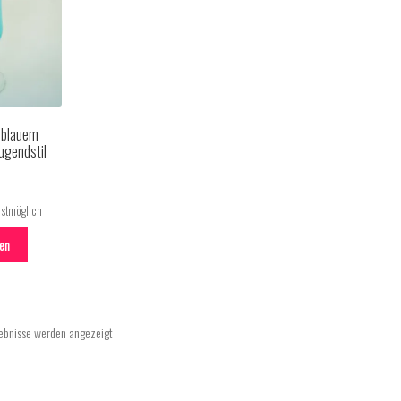
rblauem
ugendstil
lstmöglich
sen
gebnisse werden angezeigt