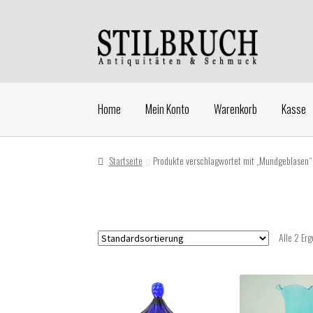
Zur
Zum
Navigation
Inhalt
springen
springen
Home
Mein Konto
Warenkorb
Kasse
Startseite
Produkte verschlagwortet mit „Mundgeblasen“
Alle 2 Er