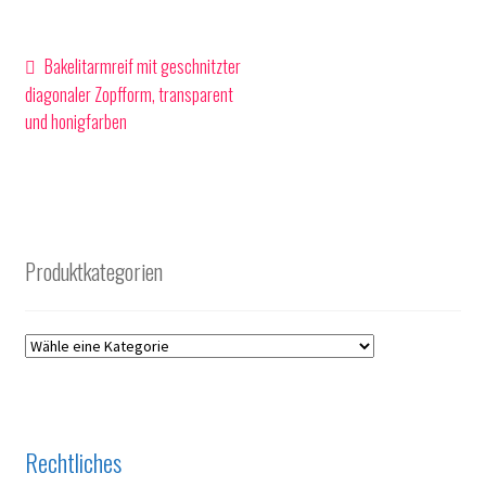
Beitragsnavigation
Vorheriger
Bakelitarmreif mit geschnitzter
Beitrag:
diagonaler Zopfform, transparent
und honigfarben
Produktkategorien
Rechtliches