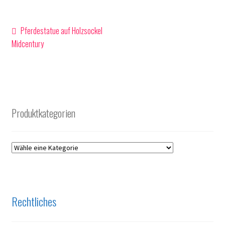
Beitragsnavigation
Vorheriger
Pferdestatue auf Holzsockel
Beitrag:
Midcentury
Produktkategorien
Rechtliches