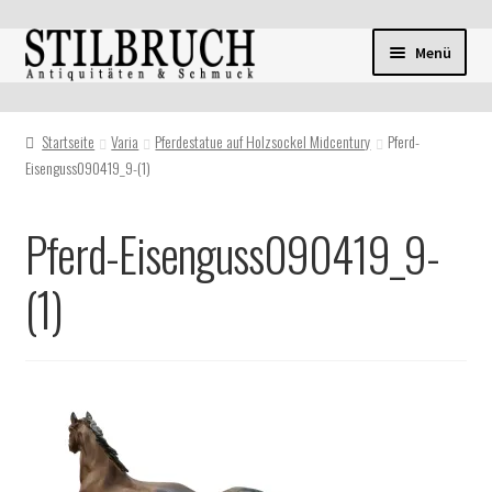
Zur
Zum
Menü
Navigation
Inhalt
springen
springen
Startseite
Varia
Pferdestatue auf Holzsockel Midcentury
Pferd-
Eisenguss090419_9-(1)
Pferd-Eisenguss090419_9-
(1)