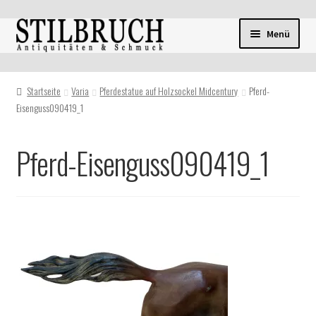
Zur
Zum
Menü
Navigation
Inhalt
springen
springen
Startseite
Varia
Pferdestatue auf Holzsockel Midcentury
Pferd-
Eisenguss090419_1
Pferd-Eisenguss090419_1