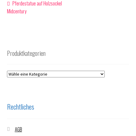
Beitragsnavigation
Vorheriger
Pferdestatue auf Holzsockel
Beitrag:
Midcentury
Produktkategorien
Rechtliches
AGB