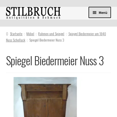
Zur
Zum
Menü
Navigation
Inhalt
springen
springen
Startseite
Möbel
Rahmen und Spiegel
Spiegel Biedermeier um 1840
Nuss Schellack
Spiegel Biedermeier Nuss 3
Spiegel Biedermeier Nuss 3