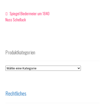
Beitragsnavigation
Vorheriger
Spiegel Biedermeier um 1840
Beitrag:
Nuss Schellack
Produktkategorien
Rechtliches