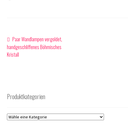
geladen …
Beitragsnavigation
Vorheriger
Paar Wandlampen vergoldet,
Beitrag:
handgeschliffenes Böhmisches
Kristall
Produktkategorien