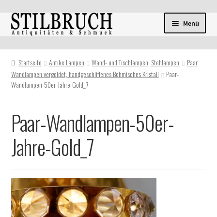
Zur
Zum
Menü
Navigation
Inhalt
springen
springen
Startseite
Antike Lampen
Wand- und Tischlampen, Stehlampen
Paar
Wandlampen vergoldet, handgeschliffenes Böhmisches Kristall
Paar-
Wandlampen-50er-Jahre-Gold_7
Paar-Wandlampen-50er-
Jahre-Gold_7