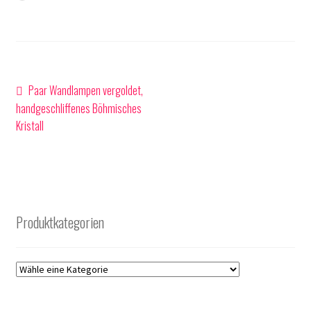
geladen …
Beitragsnavigation
Vorheriger
Paar Wandlampen vergoldet,
Beitrag:
handgeschliffenes Böhmisches
Kristall
Produktkategorien