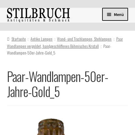
Zur
Zum
Menü
Navigation
Inhalt
springen
springen
Startseite
Antike Lampen
Wand- und Tischlampen, Stehlampen
Paar
Wandlampen vergoldet, handgeschliffenes Böhmisches Kristall
Paar-
Wandlampen-50er-Jahre-Gold_5
Paar-Wandlampen-50er-
Jahre-Gold_5