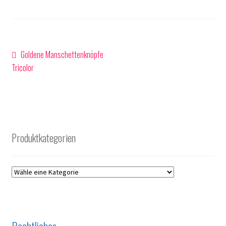
Beitragsnavigation
Vorheriger
Goldene Manschettenknöpfe
Beitrag:
Tricolor
Produktkategorien