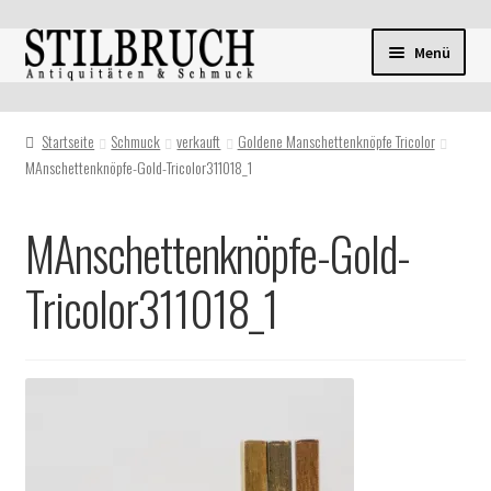
Zur
Zum
Menü
Navigation
Inhalt
springen
springen
Startseite
Schmuck
verkauft
Goldene Manschettenknöpfe Tricolor
MAnschettenknöpfe-Gold-Tricolor311018_1
MAnschettenknöpfe-Gold-
Tricolor311018_1