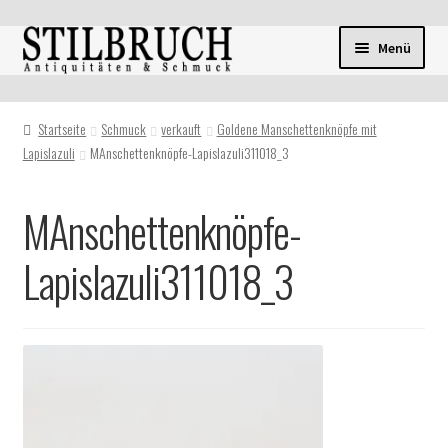
Zur
Zum
Menü
Navigation
Inhalt
springen
springen
Startseite
Schmuck
verkauft
Goldene Manschettenknöpfe mit
Lapislazuli
MAnschettenknöpfe-Lapislazuli311018_3
MAnschettenknöpfe-
Lapislazuli311018_3