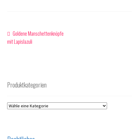
Beitragsnavigation
Vorheriger
Goldene Manschettenknöpfe
Beitrag:
mit Lapislazuli
Produktkategorien