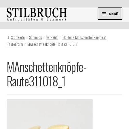
Zur
Zum
Menü
Navigation
Inhalt
springen
springen
Startseite
Schmuck
verkauft
Goldene Manschettenknöpfe in
Rautenform
MAnschettenknöpfe-Raute311018_1
MAnschettenknöpfe-
Raute311018_1