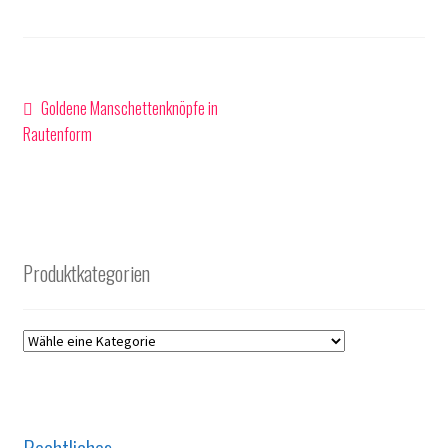
Beitragsnavigation
Vorheriger
Goldene Manschettenknöpfe in
Beitrag:
Rautenform
Produktkategorien